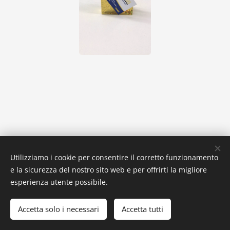
Utilizziamo i cookie per consentire il corretto funzionamento
e la sicurezza del nostro sito web e per offrirti la migliore
esperienza utente possibile.
© 2013 Moviestar Viaggi della Star Travel International Srl Tutti i
diritti riservati - P.IVA 04773231008
Accetta solo i necessari
Accetta tutti
Cookies